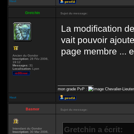
Haut
Gretchin
Sujet du message:
La modification de
vait pouvoir ajout
page membre ... et
Ancien du Gondor
Inscription:
28 Fév 2006,
19:12
Messages:
31
Localisation:
Lyon
_________________
mon grade PvP :
Chevalier-Lieute
Haut
Basmor
Sujet du message:
Gretchin a écrit:
Intendant du Gondor
Inscription:
30 Mar 2006,