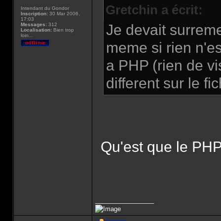
Gretchin a écrit:
Intendant du Gondor
Inscription:
30 Mar 2006,
17:03
Messages:
312
Je devait surremen
Localisation:
Bien trop
loin...
meme si rien n'es
a PHP (rien de vi
different sur le fic
Qu'est que le PH
_________________