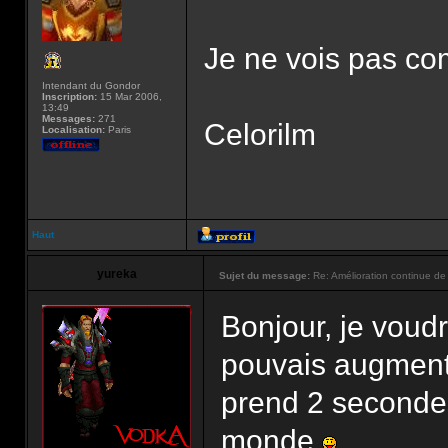
Je ne vois pas com
Intendant du Gondor
Inscription:
15 Mar 2006,
13:49
Messages:
271
Celorilm
Localisation:
Paris
Haut
yureka
Sujet du message:
Re: Amélioration continue de 
Bonjour, je voudr
pouvais augmenter
prend 2 secondes
monde