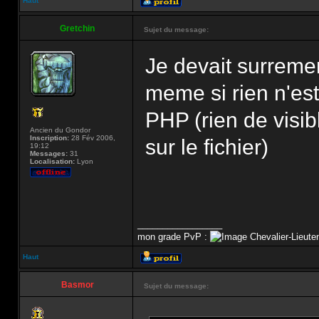
Haut
Gretchin
Sujet du message:
Je devait surrement
meme si rien n'est
PHP (rien de visibl
Ancien du Gondor
Inscription:
28 Fév 2006,
sur le fichier)
19:12
Messages:
31
Localisation:
Lyon
_________________
mon grade PvP :
Chevalier-Lieute
Haut
Basmor
Sujet du message: