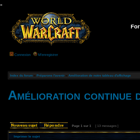
-
For
Connexion
M’enregistrer
Index du forum
»
Préparons l'avenir
»
Amélioration de notre tableau d'affichage
Amélioration continue 
Page
1
sur
1
[ 13 messages ]
Imprimer le sujet