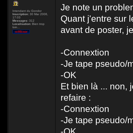
Je note un problem
Intendant du Gondor
Inscription:
30 Mar 2006,
Quant j'entre sur l
17:03
Messages:
312
Localisation:
Bien trop
avant de poster, j
loin...
-Connextion
-Je tape pseudo/
-OK
Et bien là ... non,
refaire :
-Connextion
-Je tape pseudo/
-OK