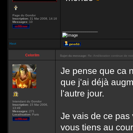
Page du Gondor
Inscription:
31 Mar 2008, 14:16
Messages:
10
_________________
Haut
Celorilm
Sujet du message:
Re: Amélioration continue de not
Je pense que ca n
que j'ai déjà augm
l'autre jour.
Intendant du Gondor
Inscription:
15 Mar 2006,
13:49
Messages:
271
Je vais de ce pas 
Localisation:
Paris
vous tiens au cou