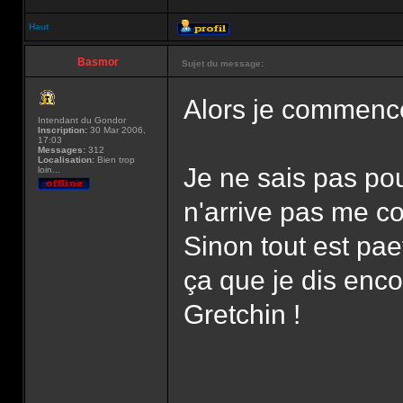
Haut
Basmor
Sujet du message:
Alors je commenc
Intendant du Gondor
Inscription:
30 Mar 2006,
17:03
Messages:
312
Localisation:
Bien trop
Je ne sais pas pour
loin...
n'arrive pas me con
Sinon tout est paef
ça que je dis enc
Gretchin !