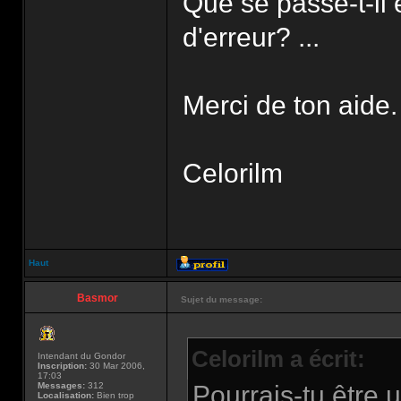
Que se passe-t-i
d'erreur? ...
Merci de ton aide.
Celorilm
Haut
Basmor
Sujet du message:
Celorilm a écrit:
Intendant du Gondor
Inscription:
30 Mar 2006,
17:03
Messages:
312
Pourrais-tu être u
Localisation:
Bien trop