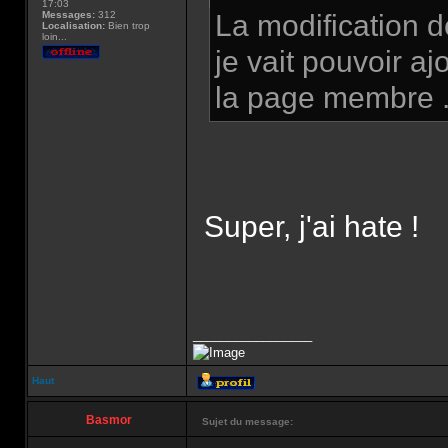
17:03
Messages:
312
La modification d
Localisation:
Bien trop
loin...
je vait pouvoir a
la page membre ..
Super, j'ai hate !
_________________
Haut
Basmor
Sujet du message: