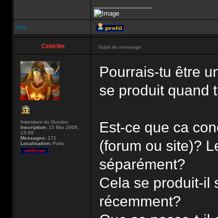
_________________
Haut
Celorilm
Sujet du message:
Pourrais-tu être u
se produit quand t
Intendant du Gondor
Est-ce que ca conc
Inscription:
15 Mar 2006,
13:49
Messages:
271
(forum ou site)?
Localisation:
Paris
séparément?
Cela se produit-il 
récemment?