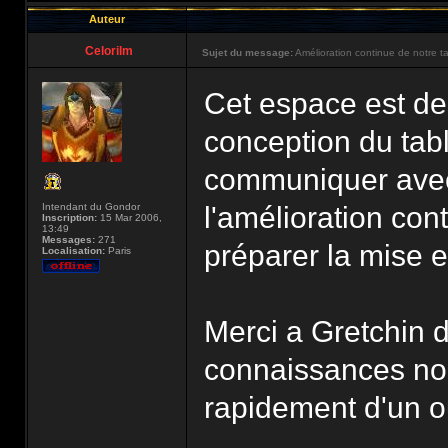
Auteur
Celorilm
Sujet du message:
Amélioration continue de notre t
Cet espace est des
conception du tab
communiquer avec
Intendant du Gondor
l'amélioration con
Inscription:
15 Mar 2006,
13:49
Messages:
271
préparer la mise e
Localisation:
Paris
Merci a Gretchin d
connaissances no
rapidement d'un ou