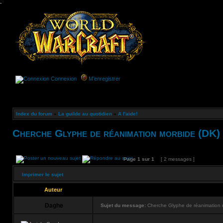
-
Connexion
M’enregistrer
Index du forum
»
La guilde au quotidien
»
A l'aide!
Cherche Glyphe de réanimation morbide (DK)
Page
1
sur
1
[ 2 messages ]
Imprimer le sujet
Auteur
Daghe
Sujet du message:
Cherche Glyphe de réanimation 