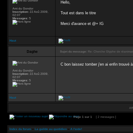
Hello,
Ami du Gondor
Inscription:
22 Aoû 2009,
Tout est dans le titre
02:07
Messages:
5
Merci d'avance et @+ IG
Haut
Daghe
Sujet du message:
Re: Cherche Glyphe de réanimat
C bon laissez tomber j'en ai enfin trouvé à
Ami du Gondor
Inscription:
22 Aoû 2009,
02:07
Messages:
5
Haut
Af
Page
1
sur
1
[ 2 messages ]
Index du forum
»
La guilde au quotidien
»
A l'aide!