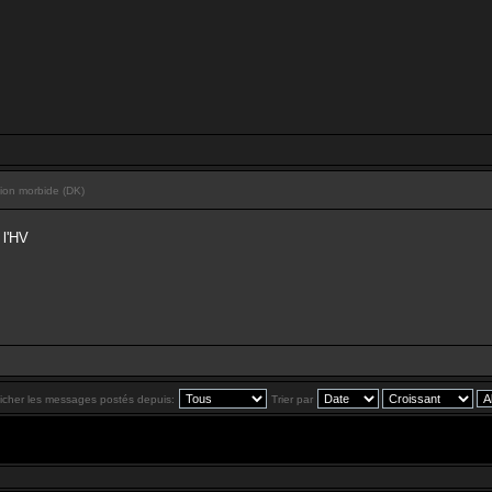
ion morbide (DK)
 l'HV
ficher les messages postés depuis:
Trier par