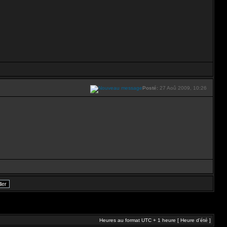
Posté:
27 Aoû 2009, 10:26
Heures au format UTC + 1 heure [ Heure d’été ]