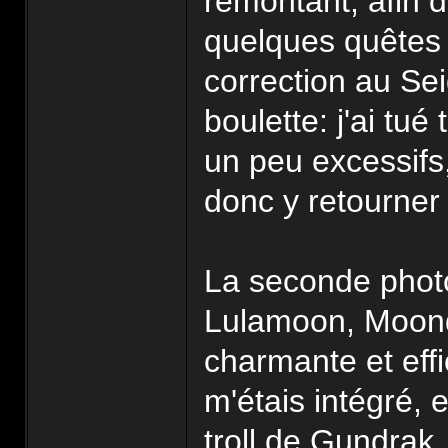
remontant, afin d
quelques quêtes 
correction au Sei
boulette: j'ai tu
un peu excessifs,
donc y retourne
La seconde phot
Lulamoon, Moonda
charmante et eff
m'étais intégré, 
troll de Gundrak, 