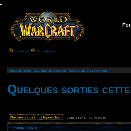
-
For
Connexion
M’enregistrer
Index du forum
»
La guilde au quotidien
»
Excursions et évènements
Quelques sorties cette
Page
1
sur
1
[ 1 message ]
Imprimer le sujet