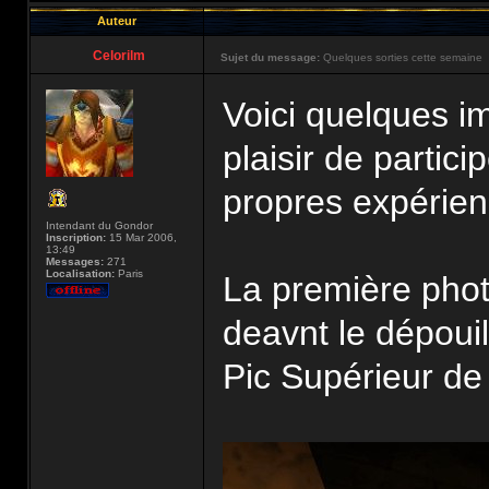
Auteur
Celorilm
Sujet du message:
Quelques sorties cette semaine
Voici quelques im
plaisir de partic
propres expérie
Intendant du Gondor
Inscription:
15 Mar 2006,
13:49
Messages:
271
Localisation:
Paris
La première phot
deavnt le dépouil
Pic Supérieur de