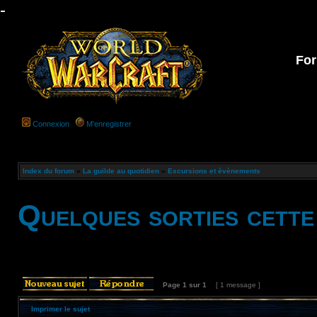
-
For
Connexion
M’enregistrer
Index du forum
»
La guilde au quotidien
»
Excursions et évènements
Quelques sorties cette
Page
1
sur
1
[ 1 message ]
Imprimer le sujet