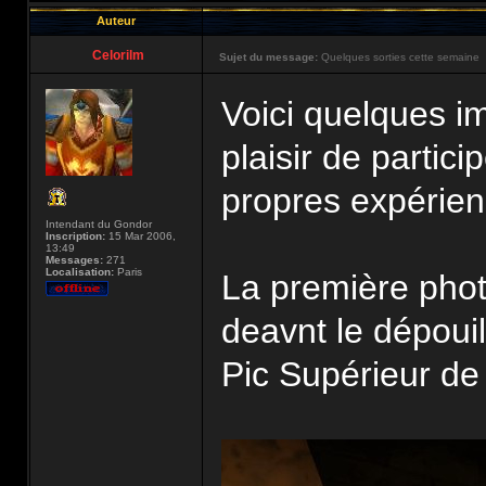
Auteur
Celorilm
Sujet du message:
Quelques sorties cette semaine
Voici quelques im
plaisir de partic
propres expérie
Intendant du Gondor
Inscription:
15 Mar 2006,
13:49
Messages:
271
Localisation:
Paris
La première phot
deavnt le dépouil
Pic Supérieur de