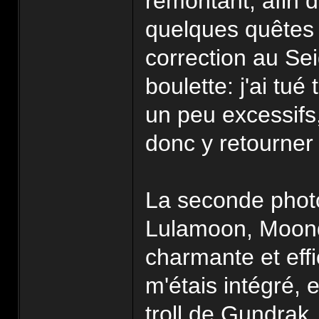
remontant, afin d
quelques quêtes 
correction au Sei
boulette: j'ai tu
un peu excessifs,
donc y retourne
La seconde phot
Lulamoon, Moonda
charmante et eff
m'étais intégré, 
troll de Gundrak, 