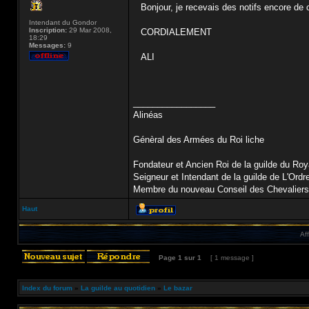
Bonjour, je recevais des notifs encore de
Intendant du Gondor
Inscription:
29 Mar 2008,
CORDIALEMENT
18:29
Messages:
9
ALI
_________________
Alinéas
Génèral des Armées du Roi liche
Fondateur et Ancien Roi de la guilde du R
Seigneur et Intendant de la guilde de L'Ordr
Membre du nouveau Conseil des Chevaliers d
Haut
Af
Page
1
sur
1
[ 1 message ]
Index du forum
»
La guilde au quotidien
»
Le bazar