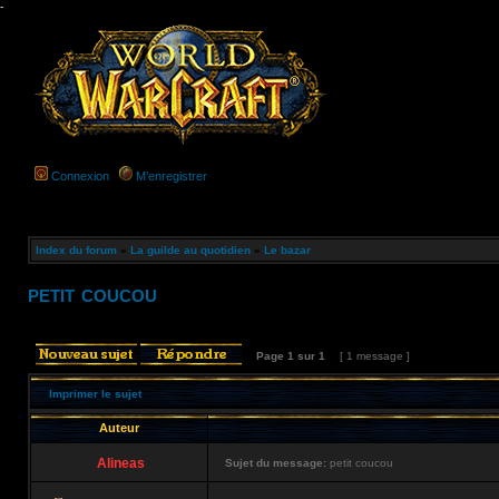
-
Connexion
M’enregistrer
Index du forum
»
La guilde au quotidien
»
Le bazar
petit coucou
Page
1
sur
1
[ 1 message ]
Imprimer le sujet
Auteur
Alineas
Sujet du message:
petit coucou