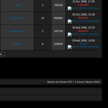
22 Avr 2008, 17:28
Celorilm
calinia
1
156130
29 Oct 2006, 21:38
Basmor
pipoleclown
15
892855
30 Aoû 2006, 22:15
Basmor
Magristralle
2
247718
29 Aoû 2006, 10:59
Skubb
Glenfor
8
518649
Heures au format UTC + 1 heure [ Heure d’été ]