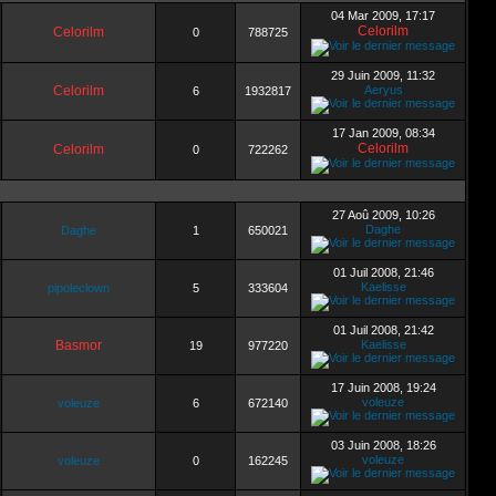
04 Mar 2009, 17:17
Celorilm
Celorilm
0
788725
29 Juin 2009, 11:32
Celorilm
Aeryus
6
1932817
17 Jan 2009, 08:34
Celorilm
Celorilm
0
722262
27 Aoû 2009, 10:26
Daghe
Daghe
1
650021
01 Juil 2008, 21:46
Kaelisse
pipoleclown
5
333604
01 Juil 2008, 21:42
Basmor
Kaelisse
19
977220
17 Juin 2008, 19:24
voleuze
voleuze
6
672140
03 Juin 2008, 18:26
voleuze
voleuze
0
162245