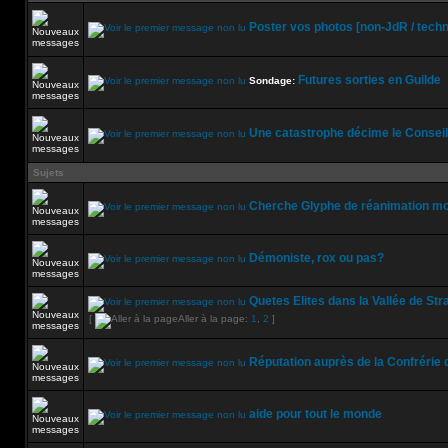
Poster vos photos [non-JdR / techn
Futures sorties en Guilde
Sondage:
Une catastrophe décime le Conseil 
Sujets
Cherche Glyphe de réanimation mo
Démoniste, rox ou pas?
Quetes Elites dans la Vallée de St
[
Aller à la page:
1
,
2
]
Réputation auprès de la Confrérie
aide pour tout le monde