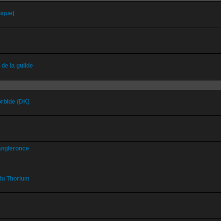
ique]
de la guilde
rbide (DK)
rangleronce
 du Thorium