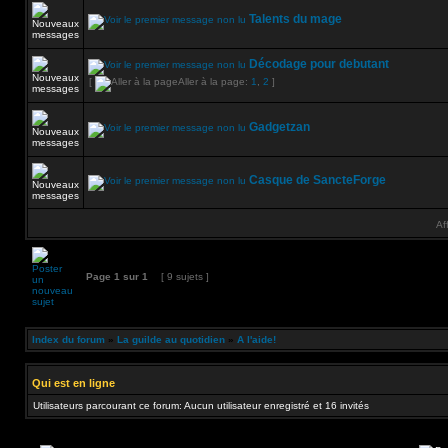
Talents du mage
Décodage pour debutant
[
Aller à la page:
1
,
2
]
Gadgetzan
Casque de SancteForge
Af
Page
1
sur
1
[ 9 sujets ]
Index du forum
»
La guilde au quotidien
»
A l'aide!
Qui est en ligne
Utilisateurs parcourant ce forum: Aucun utilisateur enregistré et 16 invités