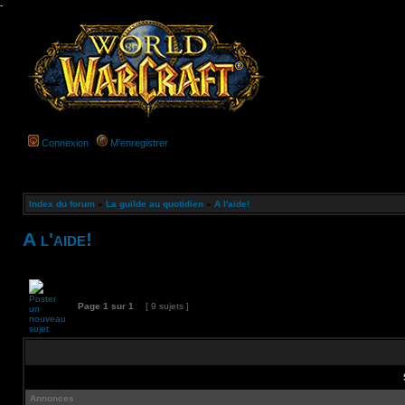
-
Connexion
M’enregistrer
Index du forum
»
La guilde au quotidien
»
A l'aide!
A l'aide!
Page
1
sur
1
[ 9 sujets ]
Annonces