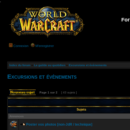
-
For
Connexion
M’enregistrer
Index du forum
»
La guilde au quotidien
»
Excursions et évènements
Excursions et évènements
Page
1
sur
2
[ 43 sujets ]
Sujets
Annonces
Poster vos photos [non-JdR / technique]