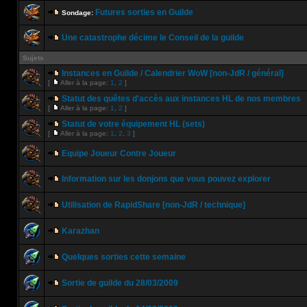
Futures sorties en Guilde
Sondage:
Une catastrophe décime le Conseil de la guilde
Sujets
Instances en Guilde / Calendrier WoW [non-JdR / général]
[
Aller à la page:
1
,
2
]
Statut des quêtes d'accès aux instances HL de nos membres
[
Aller à la page:
1
,
2
]
Statut de votre équipement HL (sets)
[
Aller à la page:
1
,
2
,
3
]
Equipe Joueur Contre Joueur
Information sur les donjons que vous pouvez explorer
Utilisation de RapidShare [non-JdR / technique]
Karazhan
Quelques sorties cette semaine
Sortie de guilde du 28/03/2009