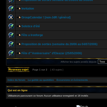
Proposition de sorties semaine du 2/08/06 au 9/08/06
Invitation
GroupCalendar ! [non-JdR / général]
Solstice d'été
Fête a Ironforge
Proposition de sorties (semaine du 28/06 au 04/07/2006)
Fête d'"Anniversaire" d'Eleazar (25/05/2006)
Afficher les sujets postés depuis:
Page
1
sur
2
[ 43 sujets ]
Index du forum
»
La guilde au quotidien
»
Excursions et évènements
Qui est en ligne
Utilisateurs parcourant ce forum: Aucun utilisateur enregistré et 16 invités