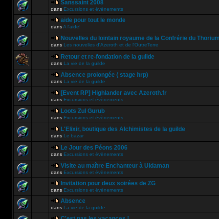
Sanssaint 2008
dans
Excursions et évènements
aide pour tout le monde
dans
A l'aide!
Nouvelles du lointain royaume de la Confrérie du Thoriu
dans
Les nouvelles d'Azeroth et de l'OutreTerre
Retour et re-fondation de la guilde
dans
La vie de la guilde
Absence prolongée ( stage hrp)
dans
La vie de la guilde
[Event RP] Highlander avec Azeroth.fr
dans
Excursions et évènements
Loots Zul Gurub
dans
Excursions et évènements
L'Elixir, boutique des Alchimistes de la guilde
dans
Le bazar
Le Jour des Péons 2006
dans
Excursions et évènements
Visite au maître Enchanteur à Uldaman
dans
Excursions et évènements
Invitation pour deux soirées de ZG
dans
Excursions et évènements
Absence
dans
La vie de la guilde
C'est pas les vacances !