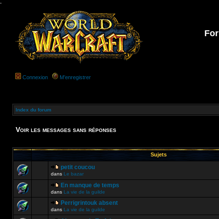
-
For
Connexion
M’enregistrer
Index du forum
Voir les messages sans réponses
Sujets
petit coucou
dans
Le bazar
En manque de temps
dans
La vie de la guilde
Perrigrintouk absent
dans
La vie de la guilde