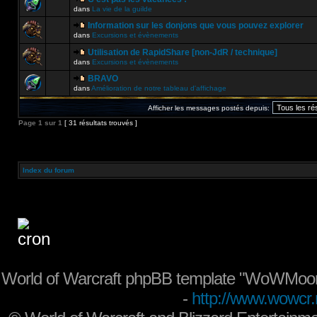
dans
La vie de la guilde
Information sur les donjons que vous pouvez explorer
dans
Excursions et évènements
Utilisation de RapidShare [non-JdR / technique]
dans
Excursions et évènements
BRAVO
dans
Amélioration de notre tableau d'affichage
Afficher les messages postés depuis:
Page
1
sur
1
[ 31 résultats trouvés ]
Index du forum
World of Warcraft phpBB template "WoWMoon
-
http://www.wowcr.