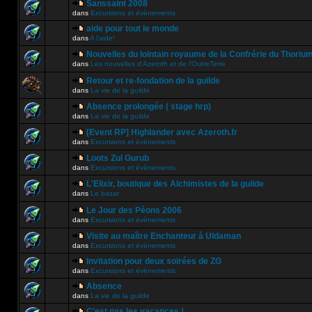
Sanssaint 2008
dans
Excursions et évènements
aide pour tout le monde
dans
A l'aide!
Nouvelles du lointain royaume de la Confrérie du Thoriu
dans
Les nouvelles d'Azeroth et de l'OutreTerre
Retour et re-fondation de la guilde
dans
La vie de la guilde
Absence prolongée ( stage hrp)
dans
La vie de la guilde
[Event RP] Highlander avec Azeroth.fr
dans
Excursions et évènements
Loots Zul Gurub
dans
Excursions et évènements
L'Elixir, boutique des Alchimistes de la guilde
dans
Le bazar
Le Jour des Péons 2006
dans
Excursions et évènements
Visite au maître Enchanteur à Uldaman
dans
Excursions et évènements
Invitation pour deux soirées de ZG
dans
Excursions et évènements
Absence
dans
La vie de la guilde
C'est pas les vacances !