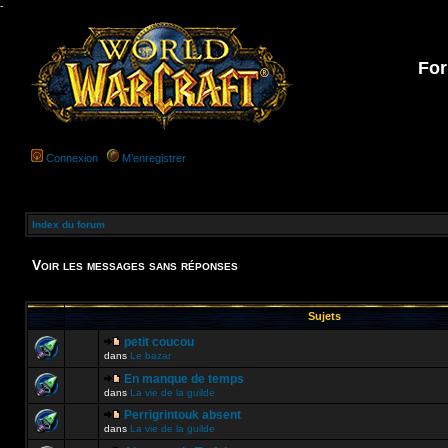
-
For
Connexion
M’enregistrer
Index du forum
Voir les messages sans réponses
Sujets
petit coucou
dans
Le bazar
En manque de temps
dans
La vie de la guilde
Perrigrintouk absent
dans
La vie de la guilde