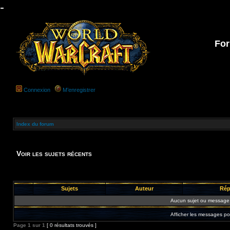
-
For
Connexion
M’enregistrer
Index du forum
Voir les sujets récents
Sujets
Auteur
Rép
Aucun sujet ou message 
Afficher les messages po
Page
1
sur
1
[ 0 résultats trouvés ]