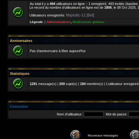
Au total il y a
494
utilisateurs en ligne :: 1 enregistré, 493 invités (basées
Le record du nombre d’utilisateurs en ligne est de
1806
, le 08 Oct 2025, 
Majestic-12 [Bot]
Utilisateurs enregistrés:
Légende ::
Administrateurs
,
Modérateurs globaux
Anniversaires
Pas d’anniversaire à fêter aujourd’hui
Statistiques
1291
message(s) |
200
sujet(s) |
184
membre(s) | L’utilisateur enregistré
Connexion
Nom d’utilisateur:
Mot de passe:
Nouveaux messages