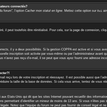
sateurs connectés?
du forum”, l’option
Cacher mon statut en ligne
. Mettez cette option sur
ain
Oui
 il peut toutefois être réinitialisé. Pour cela, sur la page de connexion, cli
orrects, il y a deux possibilités. Si la gestion COPPA est active et si vous ave
ouvelle inscription soit activée par vous-même ou par l’administrateur avant q
us n’avez pas reçu d’e-mail, il se peut que vous ayez fourni une adresse incorr
ecter?!
l reçu lors de votre inscription et réessayez. Il est possible aussi que l’adm
éduire la taille de la base de données. Si cela vous arrive, tentez de vous réi
 aux Etats-Unis qui dit que les sites Internet pouvant recueillir des informa
ions permettant d’identifier un mineur de moins de 13 ans. Si vous n’êtes pas 
égale. Notez que l’équipe du forum ne peut pas fournir de conseil légal et ne 