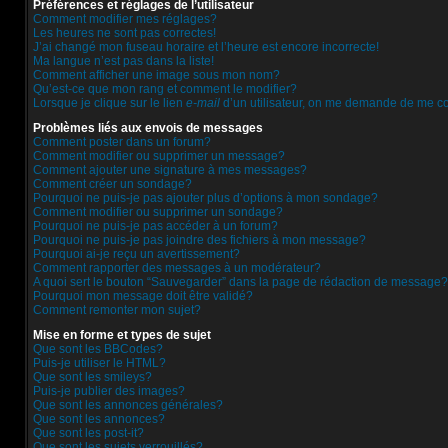
Préférences et réglages de l’utilisateur
Comment modifier mes réglages?
Les heures ne sont pas correctes!
J’ai changé mon fuseau horaire et l’heure est encore incorrecte!
Ma langue n’est pas dans la liste!
Comment afficher une image sous mon nom?
Qu’est-ce que mon rang et comment le modifier?
Lorsque je clique sur le lien
e-mail
d’un utilisateur, on me demande de me c
Problèmes liés aux envois de messages
Comment poster dans un forum?
Comment modifier ou supprimer un message?
Comment ajouter une signature à mes messages?
Comment créer un sondage?
Pourquoi ne puis-je pas ajouter plus d’options à mon sondage?
Comment modifier ou supprimer un sondage?
Pourquoi ne puis-je pas accéder à un forum?
Pourquoi ne puis-je pas joindre des fichiers à mon message?
Pourquoi ai-je reçu un avertissement?
Comment rapporter des messages à un modérateur?
A quoi sert le bouton “Sauvegarder” dans la page de rédaction de message?
Pourquoi mon message doit être validé?
Comment remonter mon sujet?
Mise en forme et types de sujet
Que sont les BBCodes?
Puis-je utiliser le HTML?
Que sont les smileys?
Puis-je publier des images?
Que sont les annonces générales?
Que sont les annonces?
Que sont les post-it?
Que sont les sujets verrouillés?