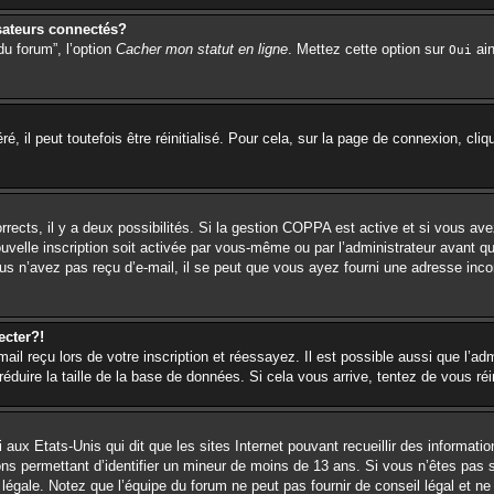
sateurs connectés?
du forum”, l’option
Cacher mon statut en ligne
. Mettez cette option sur
ain
Oui
 il peut toutefois être réinitialisé. Pour cela, sur la page de connexion, cli
orrects, il y a deux possibilités. Si la gestion COPPA est active et si vous ave
ouvelle inscription soit activée par vous-même ou par l’administrateur avant q
us n’avez pas reçu d’e-mail, il se peut que vous ayez fourni une adresse incorr
ecter?!
l reçu lors de votre inscription et réessayez. Il est possible aussi que l’adm
éduire la taille de la base de données. Si cela vous arrive, tentez de vous réi
 aux Etats-Unis qui dit que les sites Internet pouvant recueillir des informa
ions permettant d’identifier un mineur de moins de 13 ans. Si vous n’êtes pas 
égale. Notez que l’équipe du forum ne peut pas fournir de conseil légal et ne 