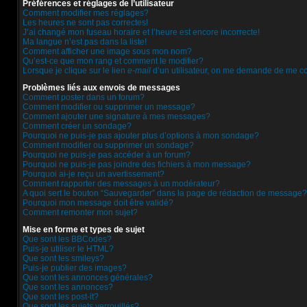
Préférences et réglages de l’utilisateur
Comment modifier mes réglages?
Les heures ne sont pas correctes!
J’ai changé mon fuseau horaire et l’heure est encore incorrecte!
Ma langue n’est pas dans la liste!
Comment afficher une image sous mon nom?
Qu’est-ce que mon rang et comment le modifier?
Lorsque je clique sur le lien
e-mail
d’un utilisateur, on me demande de me c
Problèmes liés aux envois de messages
Comment poster dans un forum?
Comment modifier ou supprimer un message?
Comment ajouter une signature à mes messages?
Comment créer un sondage?
Pourquoi ne puis-je pas ajouter plus d’options à mon sondage?
Comment modifier ou supprimer un sondage?
Pourquoi ne puis-je pas accéder à un forum?
Pourquoi ne puis-je pas joindre des fichiers à mon message?
Pourquoi ai-je reçu un avertissement?
Comment rapporter des messages à un modérateur?
A quoi sert le bouton “Sauvegarder” dans la page de rédaction de message?
Pourquoi mon message doit être validé?
Comment remonter mon sujet?
Mise en forme et types de sujet
Que sont les BBCodes?
Puis-je utiliser le HTML?
Que sont les smileys?
Puis-je publier des images?
Que sont les annonces générales?
Que sont les annonces?
Que sont les post-it?
Que sont les sujets verrouillés?