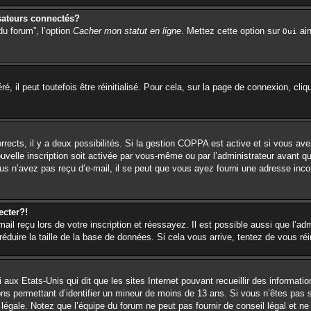
sateurs connectés?
du forum”, l’option
Cacher mon statut en ligne
. Mettez cette option sur
ain
Oui
 il peut toutefois être réinitialisé. Pour cela, sur la page de connexion, cli
orrects, il y a deux possibilités. Si la gestion COPPA est active et si vous ave
ouvelle inscription soit activée par vous-même ou par l’administrateur avant q
us n’avez pas reçu d’e-mail, il se peut que vous ayez fourni une adresse incorr
ecter?!
l reçu lors de votre inscription et réessayez. Il est possible aussi que l’adm
éduire la taille de la base de données. Si cela vous arrive, tentez de vous réi
 aux Etats-Unis qui dit que les sites Internet pouvant recueillir des informa
ions permettant d’identifier un mineur de moins de 13 ans. Si vous n’êtes pas 
égale. Notez que l’équipe du forum ne peut pas fournir de conseil légal et ne 