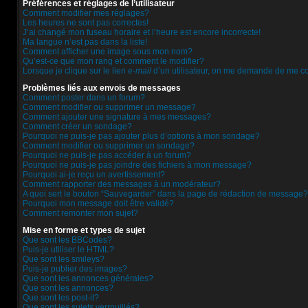
Préférences et réglages de l’utilisateur
Comment modifier mes réglages?
Les heures ne sont pas correctes!
J’ai changé mon fuseau horaire et l’heure est encore incorrecte!
Ma langue n’est pas dans la liste!
Comment afficher une image sous mon nom?
Qu’est-ce que mon rang et comment le modifier?
Lorsque je clique sur le lien
e-mail
d’un utilisateur, on me demande de me c
Problèmes liés aux envois de messages
Comment poster dans un forum?
Comment modifier ou supprimer un message?
Comment ajouter une signature à mes messages?
Comment créer un sondage?
Pourquoi ne puis-je pas ajouter plus d’options à mon sondage?
Comment modifier ou supprimer un sondage?
Pourquoi ne puis-je pas accéder à un forum?
Pourquoi ne puis-je pas joindre des fichiers à mon message?
Pourquoi ai-je reçu un avertissement?
Comment rapporter des messages à un modérateur?
A quoi sert le bouton “Sauvegarder” dans la page de rédaction de message?
Pourquoi mon message doit être validé?
Comment remonter mon sujet?
Mise en forme et types de sujet
Que sont les BBCodes?
Puis-je utiliser le HTML?
Que sont les smileys?
Puis-je publier des images?
Que sont les annonces générales?
Que sont les annonces?
Que sont les post-it?
Que sont les sujets verrouillés?